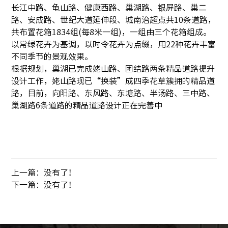
长江中路、龟山路、健康西路、巢湖路、银屏路、巢二
路、安成路、世纪大道延伸段、城南治超点共10条道路，
共布置花箱1834组(每8米一组)，一组由三个花箱组成。
以常绿花卉为基调，以时令花卉为点缀，用22种花卉丰富
不同季节的景观效果。
根据规划，巢湖已完成姥山路、团结路两条精品道路提升
设计工作，姥山路现已“换装”成四季花草簇拥的精品道
路，目前，向阳路、东风路、东塘路、半汤路、三中路、
巢湖路6条道路的精品道路设计正在完善中
上一篇：没有了！
下一篇：没有了！