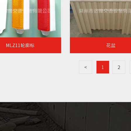
MLZ11轮廓标
花盆
<
1
2